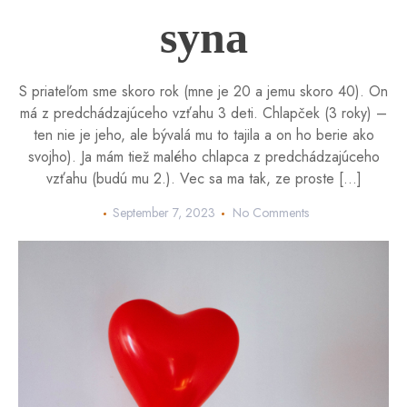
syna
S priateľom sme skoro rok (mne je 20 a jemu skoro 40). On
má z predchádzajúceho vzťahu 3 deti. Chlapček (3 roky) –
ten nie je jeho, ale bývalá mu to tajila a on ho berie ako
svojho). Ja mám tiež malého chlapca z predchádzajúceho
vzťahu (budú mu 2.). Vec sa ma tak, ze proste […]
September 7, 2023
No Comments