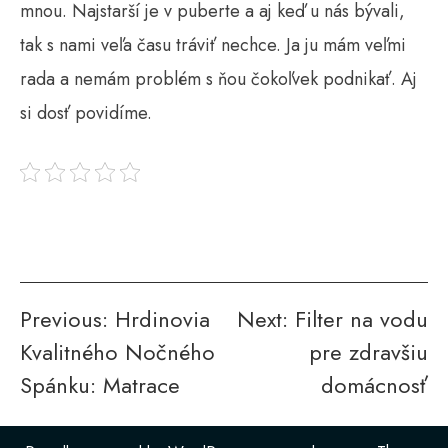
mnou. Najstarší je v puberte a aj keď u nás bývali,
tak s nami veľa času tráviť nechce. Ja ju mám veľmi
rada a nemám problém s ňou čokoľvek podnikať. Aj
si dosť povidíme.
Post
Previous:
Hrdinovia
Next:
Filter na vodu
Kvalitného Nočného
pre zdravšiu
navigation
Spánku: Matrace
domácnosť