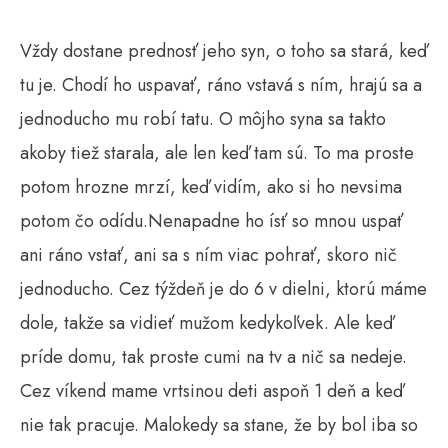
Vždy dostane prednosť jeho syn, o toho sa stará, keď
tu je. Chodí ho uspavať, ráno vstavá s ním, hrajú sa a
jednoducho mu robí tatu. O môjho syna sa takto
akoby tiež starala, ale len keď tam sú. To ma proste
potom hrozne mrzí, keď vidím, ako si ho nevsima
potom čo odídu.Nenapadne ho ísť so mnou uspať
ani ráno vstať, ani sa s ním viac pohrať, skoro nič
jednoducho. Cez týždeň je do 6 v dielni, ktorú máme
dole, takže sa vidieť mužom kedykoľvek. Ale keď
príde domu, tak proste cumi na tv a nič sa nedeje.
Cez víkend mame vrtsinou deti aspoň 1 deň a keď
nie tak pracuje. Malokedy sa stane, že by bol iba so