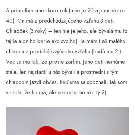
S priateľom sme skoro rok (mne je 20 a jemu skoro
40). On má z predchádzajúceho vzťahu 3 deti.
Chlapček (3 roky) – ten nie je jeho, ale bývalá mu to
tajila a on ho berie ako svojho). Ja mám tiež malého
chlapca z predchádzajúceho vzťahu (budú mu 2.).
Vec sa ma tak, ze proste zarlim. Jeho deti nemáme
stále, len najstarší u nás bývali a prostrední s tým
chlapcom jazdí občas. Keď sme sa spoznali, tak som
vedela, že ho má, ale nebral si ho ako ty 2).