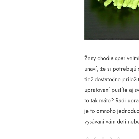
Ženy chodia spať veľm
unaví, že si potrebujú
tiež dostatočne priloži
upratovaní pustíte aj 
to tak máte? Radi upra
je to omnoho jednoduch
vysávaní vám deti nebe