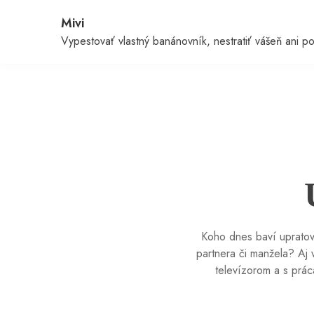
Skip
Mivi
to
content
Vypestovať vlastný banánovník, nestratiť vášeň ani 
Koho dnes baví upratova
partnera či manžela? Aj
televízorom a s prác