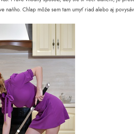
ve naňho. Chlap môže sem tam umyť riad alebo aj povysáv