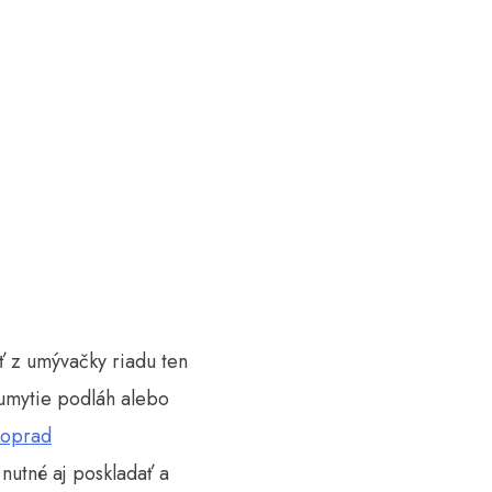
ť z umývačky riadu ten
 umytie podláh alebo
poprad
 nutné aj poskladať a