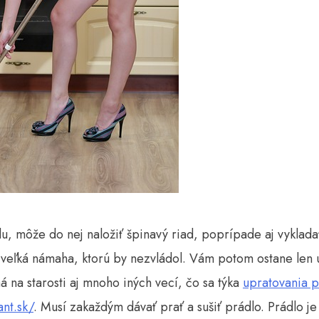
, môže do nej naložiť špinavý riad, poprípade aj vyklada
priveľká námaha, ktorú by nezvládol. Vám potom ostane len
á na starosti aj mnoho inýc
h vecí, čo sa týka
upratovania 
ant.sk/
. Musí zakaždým dávať prať a sušiť prádlo. Prádlo je