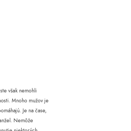
ste však nemohli
nosti.
Mnoho mužov je
omáhajú. Je na čase,
 manžel. Nemôže
unutie niektorých