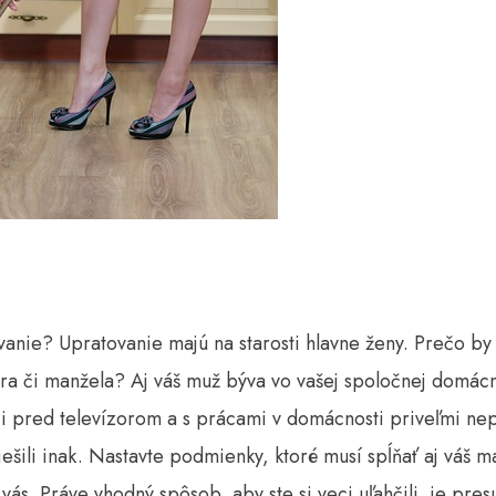
anie? Upratovanie majú na starosti hlavne ženy. Prečo by 
era či manžela? Aj váš muž býva vo vašej spoločnej domác
i pred televízorom a s prácami v domácnosti priveľmi nep
iešili inak. Nastavte podmienky, ktoré musí spĺňať aj váš
vás. Práve vhodný spôsob, aby ste si veci uľahčili, je pres