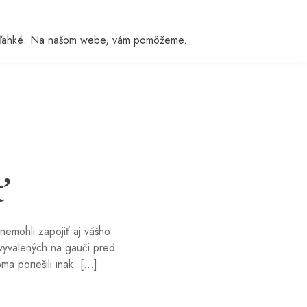
e je ľahké. Na našom webe, vám pomôžeme.
ť
nemohli zapojiť aj vášho
vyvalených na gauči pred
a poriešili inak. […]