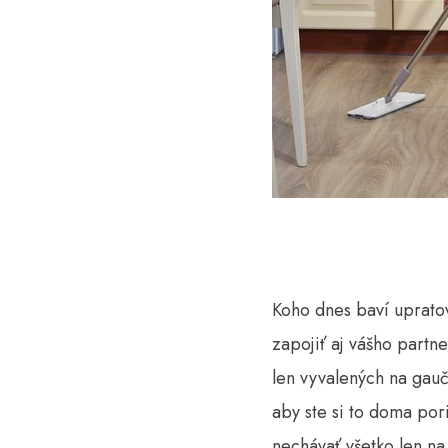
Koho dnes baví upratov
zapojiť aj vášho partn
len vyvalených na gauč
aby ste si to doma por
nechávať všetko len na 