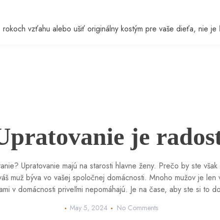
po rokoch vzťahu alebo ušiť originálny kostým pre vaše dieťa, ni
Upratovanie je rados
nie? Upratovanie majú na starosti hlavne ženy. Prečo by ste však 
 váš muž býva vo vašej spoločnej domácnosti. Mnoho mužov je len 
ami v domácnosti priveľmi nepomáhajú. Je na čase, aby ste si to dom
May 5, 2024
No Comments