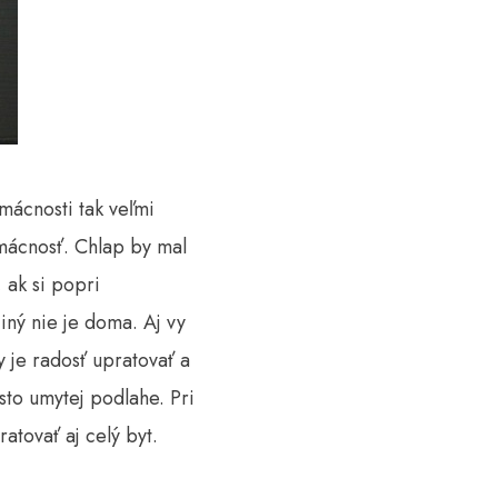
mácnosti tak veľmi
omácnosť. Chlap by mal
 ak si popri
 iný nie je doma.
Aj vy
 je radosť upratovať a
to umytej podlahe. Pri
tovať aj celý byt.