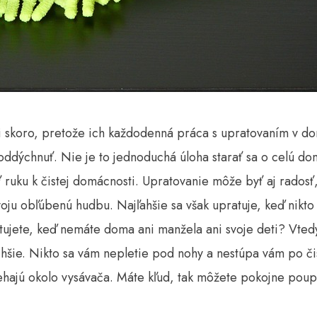
i skoro, pretože ich každodenná práca s upratovaním v do
 oddýchnuť. Nie je to jednoduchá úloha starať sa o celú d
ť ruku k čistej domácnosti.
Upratovanie môže byť aj radosť,
svoju obľúbenú hudbu. Najľahšie sa však upratuje, keď nikto
tujete, keď nemáte doma ani manžela ani svoje deti? Vtedy
šie. Nikto sa vám nepletie pod nohy a nestúpa vám po čis
hajú okolo vysávača. Máte kľud, tak môžete pokojne poupra