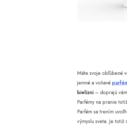
Máte svoje obľúbené v
jemné a voňavé
parfé
bielizni
– doprajú vám 
Parfémy na pranie toti
Parfém sa trením uvoľň
výmyslu sveta. Je toti