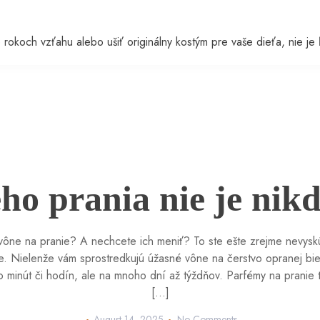
po rokoch vzťahu alebo ušiť originálny kostým pre vaše dieťa, ni
ho prania nie je nikd
ône na pranie? A nechcete ich meniť? To ste ešte zrejme nevyskú
. Nielenže vám sprostredkujú úžasné vône na čerstvo opranej bie
ko minút či hodín, ale na mnoho dní až týždňov. Parfémy na pranie t
[…]
August 14, 2025
No Comments