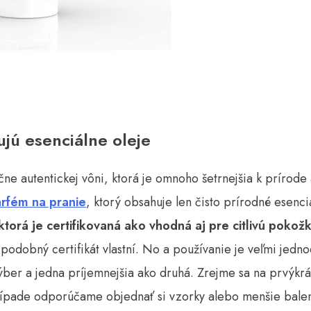
jú esenciálne oleje
čne autentickej vôni, ktorá je omnoho šetrnejšia k prírode
rfém na pranie
, ktorý obsahuje len čisto prírodné esenci
torá je certifikovaná ako vhodná aj pre citlivú pokož
 podobný certifikát vlastní. No a používanie je veľmi jedno
ýber a jedna príjemnejšia ako druhá. Zrejme sa na prvýkr
ípade odporúčame objednať si vzorky alebo menšie balen