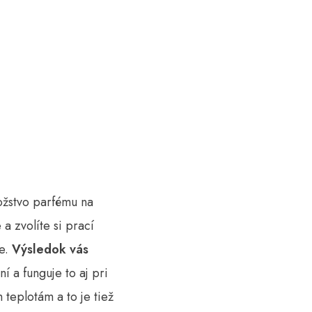
ožstvo parfému na
a zvolíte si prací
ie.
Výsledok vás
í a funguje to aj pri
 teplotám a to je tiež