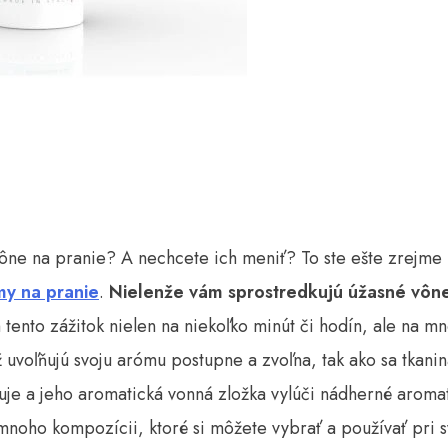
ône na pranie? A nechcete ich meniť? To ste ešte zrejme 
my na pranie
.
Nielenže vám sprostredkujú úžasné vône
tento zážitok nielen na niekoľko minút či hodín, ale na mn
ž uvoľňujú svoju arómu postupne a zvoľna, tak ako sa tkanin
uje a jeho aromatická vonná zložka vylúči nádherné aroma
ž mnoho kompozícii, ktoré si môžete vybrať a používať pri 