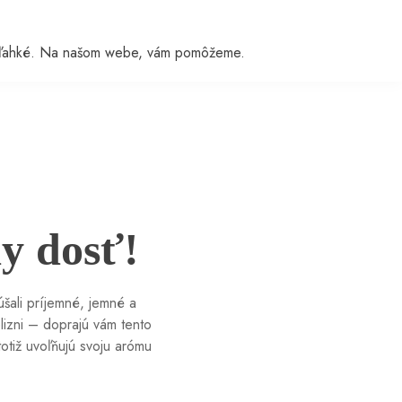
e je ľahké. Na našom webe, vám pomôžeme.
y dosť!
šali príjemné, jemné a
lizni – doprajú vám tento
otiž uvoľňujú svoju arómu