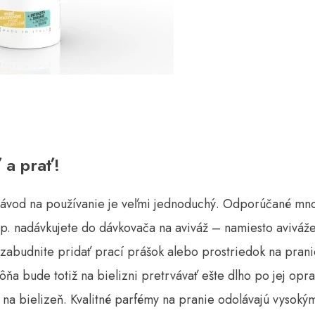
 a prať!
návod na používanie je veľmi jednoduchý. Odporúčané mn
p. nadávkujete do dávkovača na aviváž – namiesto aviváže 
ezabudnite pridať prací prášok alebo prostriedok na pran
ňa bude totiž na bielizni pretrvávať ešte dlho po jej opran
 na bielizeň. Kvalitné parfémy na pranie odolávajú vysokým