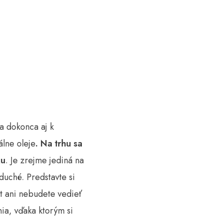
 a dokonca aj k
álne oleje
. Na trhu sa
ku
. Je zrejme jediná na
duché. Predstavte si
át ani nebudete vedieť
ia, vďaka ktorým si