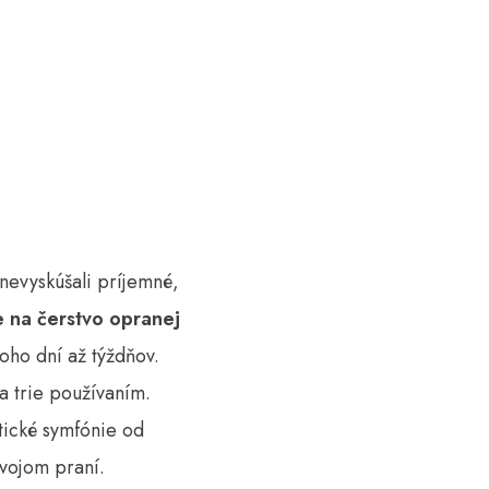
nevyskúšali príjemné,
 na čerstvo opranej
oho dní až týždňov.
a trie používaním.
tické symfónie od
svojom praní.