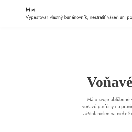
Skip
Mivi
to
content
Vypestovať vlastný banánovník, nestratiť vášeň ani 
Voňavé
Máte svoje obľúbené v
voňavé parfémy na pranie
zážitok nielen na niekoľ